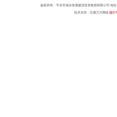
版权所有：平凉市城乡发展建设投资集团有限公司 地址：平凉市
技术支持：甘肃万方网络
陇IC