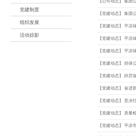
【公司动态】
集团
党建制度
【党建动态】
集团
组织发展
【党建动态】
平凉城
活动掠影
【党建动态】
平凉
【党建动态】
平凉
【党建动态】
担保
【党建动态】
踔厉
【党建动态】
奋进
【党建动态】
坚决
【党建动态】
质量
【党建动态】
平凉