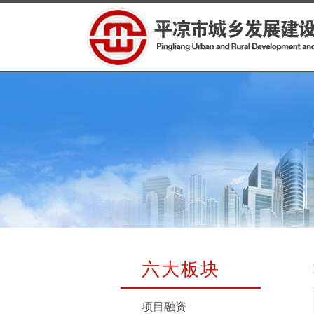
六大板块
项目融资