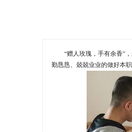
“赠人玫瑰，手有余香”
勤恳恳、兢兢业业的做好本